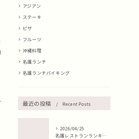
アジアン
ステーキ
ピザ
く
フルーツ
作
沖縄料理
過
名護ランチ
名護ランチバイキング
ン
最近の投稿
Recent Posts
る
2026/04/25
名護レストランランキング2026年最新版【地元目線で徹底比較】