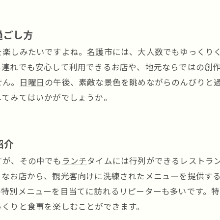
過ごし方
を楽しみたいですよね。
名護
市には、大人数でもゆっくり
も連れでも安心して利用できるお店や、地元ならではの創
せん。
日曜日
の午後、素敵な景色を眺めながらのんびりと
してみてはいかがでしょうか。
紹介
すが、その中でも
ランチ
タイムには行列ができるレストラ
うなお店から、観光客向けに洗練されたメニューを提供す
の特別メニューを目当てに訪れるリピーターも多いです。特
っくりと食事を楽しむことができます。