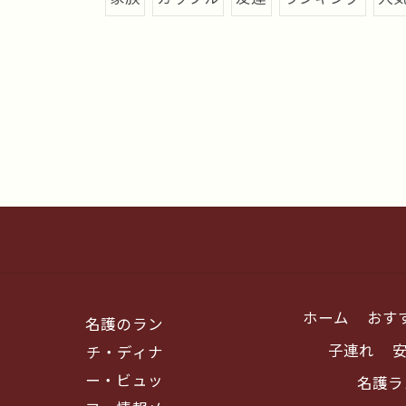
ホーム
おす
名護のラン
子連れ
チ・ディナ
ー・ビュッ
名護ラ