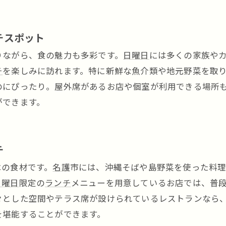
チスポット
りながら、食の魅力も多彩です。
日曜日
には多くの家族や
チ
を楽しみに訪れます。特に新鮮な魚介類や地元野菜を取
のにぴったり。屋外席があるお店や個室が利用できる場所
ができます。
チ
はの食材です。
名護
市には、沖縄そばや島野菜を使った料
日曜日
限定の
ランチ
メニューを用意しているお店では、普
々とした空間やテラス席が設けられているレストランなら
を堪能することができます。