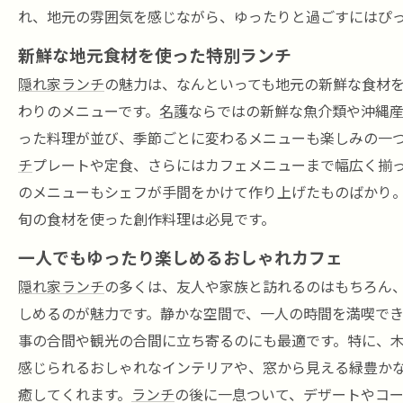
れ、地元の雰囲気を感じながら、ゆったりと過ごすにはぴ
新鮮な地元食材を使った特別ランチ
隠れ家ランチ
の魅力は、なんといっても地元の新鮮な食材
わりのメニューです。
名護
ならではの新鮮な魚介類や沖縄
った料理が並び、季節ごとに変わるメニューも楽しみの一
チ
プレートや定食、さらにはカフェメニューまで幅広く揃
のメニューもシェフが手間をかけて作り上げたものばかり
旬の食材を使った創作料理は必見です。
一人でもゆったり楽しめるおしゃれカフェ
隠れ家ランチ
の多くは、友人や家族と訪れるのはもちろん
しめるのが魅力です。静かな空間で、一人の時間を満喫で
事の合間や観光の合間に立ち寄るのにも最適です。特に、
感じられるおしゃれなインテリアや、窓から見える緑豊か
癒してくれます。
ランチ
の後に一息ついて、デザートやコ